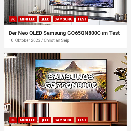
8K
MINI LED
QLED
SAMSUNG
TEST
Der Neo QLED Samsung GQ65QN800C im Test
10. Oktober 2023
Christian Seip
8K
MINI LED
QLED
SAMSUNG
TEST