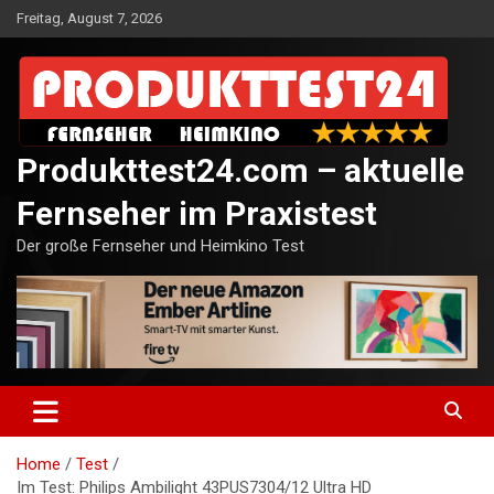
Skip
Freitag, August 7, 2026
to
content
Produkttest24.com – aktuelle
Fernseher im Praxistest
Der große Fernseher und Heimkino Test
Home
Test
Im Test: Philips Ambilight 43PUS7304/12 Ultra HD