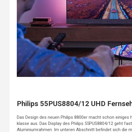
Philips 55PUS8804/12 UHD Fernse
Das Design des neuen Philips 8800er macht schon einiges he
klasse aus. Das Display des Philips 55PUS8804/12 geht fa
Aluminiumrahmen. Im unteren Abschnitt befindet sich die m