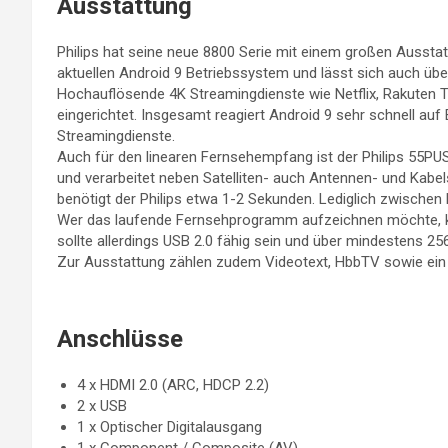
Ausstattung
Philips hat seine neue 8800 Serie mit einem großen Aussta
aktuellen Android 9 Betriebssystem und lässt sich auch übe
Hochauflösende 4K Streamingdienste wie Netflix, Rakuten
eingerichtet. Insgesamt reagiert Android 9 sehr schnell au
Streamingdienste.
Auch für den linearen Fernsehempfang ist der Philips 55PU
und verarbeitet neben Satelliten- auch Antennen- und Kab
benötigt der Philips etwa 1-2 Sekunden. Lediglich zwische
Wer das laufende Fernsehprogramm aufzeichnen möchte, k
sollte allerdings USB 2.0 fähig sein und über mindestens 25
Zur Ausstattung zählen zudem Videotext, HbbTV sowie ein 
Anschlüsse
4 x HDMI 2.0 (ARC, HDCP 2.2)
2 x USB
1 x Optischer Digitalausgang