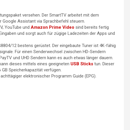
ttungspaket versehen. Der SmartTV arbeitet mit dem
r Google Assistant via Sprachbefehl steuern.
 TV, YouTube und
Amazon Prime Video
sind bereits fertig
f Eingaben und sorgt auch für zügige Ladezeiten der Apps und
S8804/12 bestens gerüstet. Der eingebaute Tuner ist 4K-fähig
elsignale. Für einen Senderwechsel zwischen HD-Sendern
n PayTV und UHD Sendern kann es auch etwas länger dauern.
ann dieses mittels eines geeigneten
USB Sticks
tun. Dieser
6 GB Speicherkapazität verfügen.
achttägiger elektronischer Programm Guide (EPG).