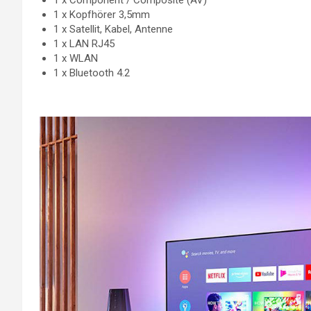
1 x Component / Composite (AV)
1 x Kopfhörer 3,5mm
1 x Satellit, Kabel, Antenne
1 x LAN RJ45
1 x WLAN
1 x Bluetooth 4.2