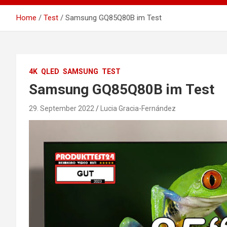
Home
Test
Samsung GQ85Q80B im Test
4K
QLED
SAMSUNG
TEST
Samsung GQ85Q80B im Test
29. September 2022
Lucia Gracia-Fernández