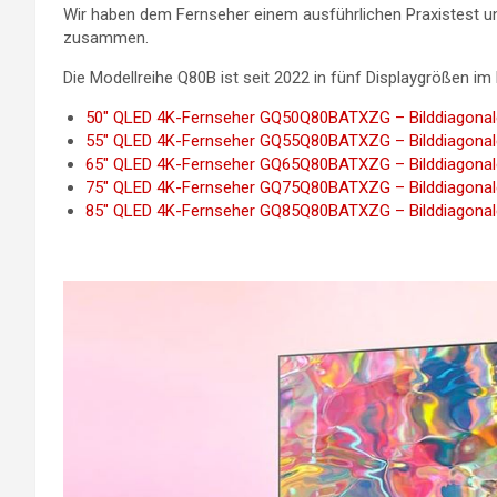
Wir haben dem Fernseher einem ausführlichen Praxistest u
zusammen.
Die Modellreihe Q80B ist seit 2022 in fünf Displaygrößen im 
50″ QLED 4K-Fernseher GQ50Q80BATXZG – Bilddiagonale
55″ QLED 4K-Fernseher GQ55Q80BATXZG – Bilddiagonale
65″ QLED 4K-Fernseher GQ65Q80BATXZG – Bilddiagonale
75″ QLED 4K-Fernseher GQ75Q80BATXZG – Bilddiagonale
85″ QLED 4K-Fernseher GQ85Q80BATXZG – Bilddiagonale