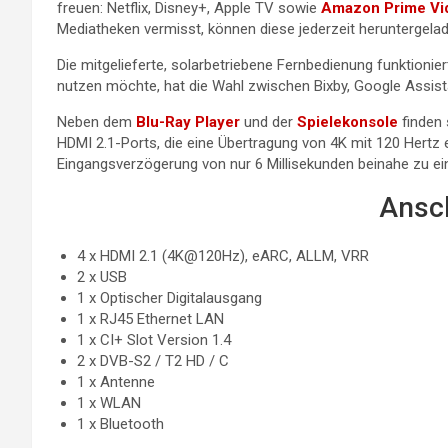
freuen: Netflix, Disney+, Apple TV sowie
Amazon Prime Vi
Mediatheken vermisst, können diese jederzeit heruntergela
Die mitgelieferte, solarbetriebene Fernbedienung funktionie
nutzen möchte, hat die Wahl zwischen Bixby, Google Assis
Neben dem
Blu-Ray Player
und der
Spielekonsole
finden 
HDMI 2.1-Ports, die eine Übertragung von 4K mit 120 Hertz
Eingangsverzögerung von nur 6 Millisekunden beinahe zu 
Ansc
4 x HDMI 2.1 (4K@120Hz), eARC, ALLM, VRR
2 x USB
1 x Optischer Digitalausgang
1 x RJ45 Ethernet LAN
1 x CI+ Slot Version 1.4
2 x DVB-S2 / T2 HD / C
1 x Antenne
1 x WLAN
1 x Bluetooth