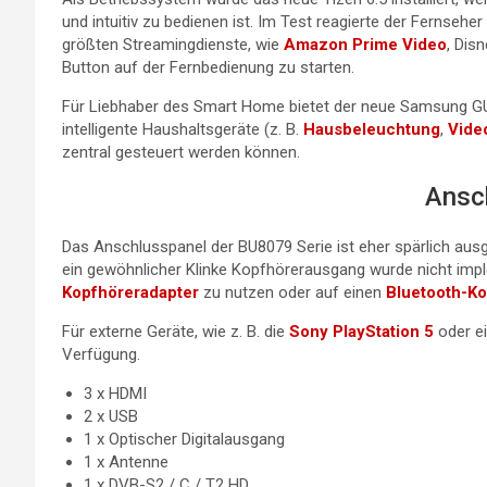
und intuitiv zu bedienen ist. Im Test reagierte der Fernseher
größten Streamingdienste, wie
Amazon Prime Video
, Disn
Button auf der Fernbedienung zu starten.
Für Liebhaber des Smart Home bietet der neue Samsung G
intelligente Haushaltsgeräte (z. B.
Hausbeleuchtung
,
Vide
zentral gesteuert werden können.
Ansc
Das Anschlusspanel der BU8079 Serie ist eher spärlich aus
ein gewöhnlicher Klinke Kopfhörerausgang wurde nicht implem
Kopfhöreradapter
zu nutzen oder auf einen
Bluetooth-Ko
Für externe Geräte, wie z. B. die
Sony PlayStation 5
oder e
Verfügung.
3 x HDMI
2 x USB
1 x Optischer Digitalausgang
1 x Antenne
1 x DVB-S2 / C / T2 HD