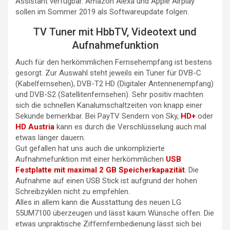
Assistant verfügbar. Amazon Alexa und Apple Airplay
sollen im Sommer 2019 als Softwareupdate folgen.
TV Tuner mit HbbTV, Videotext und
Aufnahmefunktion
Auch für den herkömmlichen Fernsehempfang ist bestens
gesorgt. Zur Auswahl steht jeweils ein Tuner für DVB-C
(Kabelfernsehen), DVB-T2 HD (Digitaler Antennenempfang)
und DVB-S2 (Satellitenfernsehen). Sehr positiv machten
sich die schnellen Kanalumschaltzeiten von knapp einer
Sekunde bemerkbar. Bei PayTV Sendern von Sky,
HD+
oder
HD Austria
kann es durch die Verschlüsselung auch mal
etwas länger dauern.
Gut gefallen hat uns auch die unkomplizierte
Aufnahmefunktion mit einer herkömmlichen
USB
Festplatte mit maximal 2 GB Speicherkapazität
. Die
Aufnahme auf einen USB Stick ist aufgrund der hohen
Schreibzyklen nicht zu empfehlen.
Alles in allem kann die Ausstattung des neuen LG
55UM7100 überzeugen und lässt kaum Wünsche offen. Die
etwas unpraktische Ziffernfernbedienung lässt sich bei