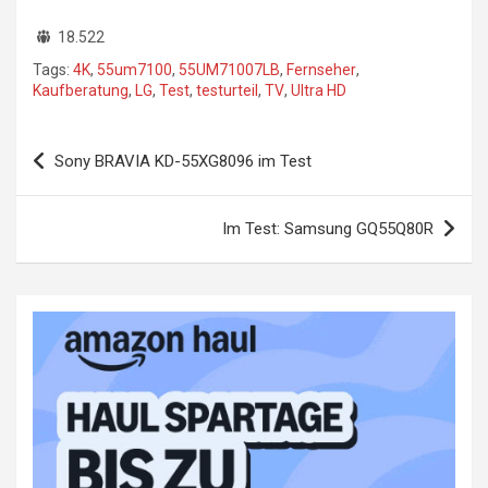
18.522
Tags:
4K
,
55um7100
,
55UM71007LB
,
Fernseher
,
Kaufberatung
,
LG
,
Test
,
testurteil
,
TV
,
Ultra HD
Beitragsnavigation
Sony BRAVIA KD-55XG8096 im Test
Im Test: Samsung GQ55Q80R