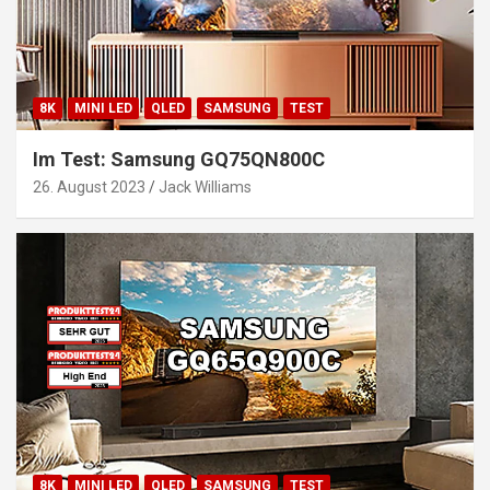
8K
MINI LED
QLED
SAMSUNG
TEST
Im Test: Samsung GQ75QN800C
26. August 2023
Jack Williams
8K
MINI LED
QLED
SAMSUNG
TEST