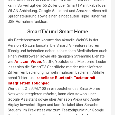
alles was man von einem aktuellen 4K Fernseher erwarten
kann. So verfügt der 55 Zöller über SmartTV mit kabelloser
WLAN Anbindung, Google Assistant und Amazon Alexa mit
Sprachsteuerung sowie einen eingebauten Triple Tuner mit
USB Aufnahmefunktion.
SmartTV und Smart Home
Als Betriebssystem kommt das aktuelle WebOS in der
Version 4.5 zum Einsatz. Die SmartTV Features laufen
flüssig und beinhalten neben zahlreichen Mediatheken auch
einen Webbrowser sowie alle gängigen Streaming Dienste
wie
Amazon Video
, Netflix, Youtube und Maxdome. Leider
lässt sich die SmartTV Oberfläche mit der mitgelieferten
Ziffernfernbedienung nur sehr mühsam bedienen. Abhilfe
schafft hier eine
kabellose Bluetooth Tastatur mit
integriertem Touchpad
.
Wer den LG 55UM7100 in ein bestehendes SmartHome
Netzwerk integrieren möchte, kann dies sowohl über
Google Assistant sowie über Amazon Alexa und Apple
Airplay bewerkstelligen und komfortabel über Sprache
Steuern. Im Praxistest war zum Testzeitpunkt nur Google