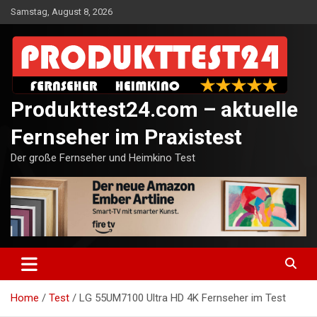
Skip
Samstag, August 8, 2026
to
content
Produkttest24.com – aktuelle
Fernseher im Praxistest
Der große Fernseher und Heimkino Test
Home
Test
LG 55UM7100 Ultra HD 4K Fernseher im Test