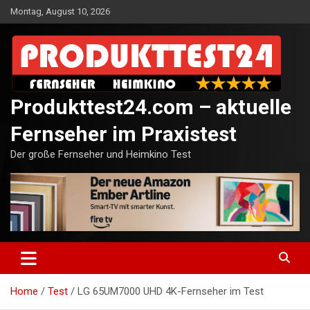
Skip
Montag, August 10, 2026
to
content
Produkttest24.com – aktuelle
Fernseher im Praxistest
Der große Fernseher und Heimkino Test
Home
Test
LG 65UM7000 UHD 4K-Fernseher im Test