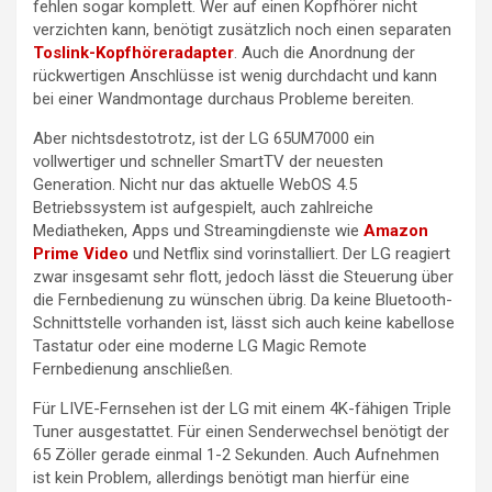
fehlen sogar komplett. Wer auf einen Kopfhörer nicht
verzichten kann, benötigt zusätzlich noch einen separaten
Toslink-Kopfhöreradapter
. Auch die Anordnung der
rückwertigen Anschlüsse ist wenig durchdacht und kann
bei einer Wandmontage durchaus Probleme bereiten.
Aber nichtsdestotrotz, ist der LG 65UM7000 ein
vollwertiger und schneller SmartTV der neuesten
Generation. Nicht nur das aktuelle WebOS 4.5
Betriebssystem ist aufgespielt, auch zahlreiche
Mediatheken, Apps und Streamingdienste wie
Amazon
Prime Video
und Netflix sind vorinstalliert. Der LG reagiert
zwar insgesamt sehr flott, jedoch lässt die Steuerung über
die Fernbedienung zu wünschen übrig. Da keine Bluetooth-
Schnittstelle vorhanden ist, lässt sich auch keine kabellose
Tastatur oder eine moderne LG Magic Remote
Fernbedienung anschließen.
Für LIVE-Fernsehen ist der LG mit einem 4K-fähigen Triple
Tuner ausgestattet. Für einen Senderwechsel benötigt der
65 Zöller gerade einmal 1-2 Sekunden. Auch Aufnehmen
ist kein Problem, allerdings benötigt man hierfür eine