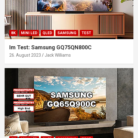
8K
MINI LED
QLED
SAMSUNG
TEST
Im Test: Samsung GQ75QN800C
26. August 2023
Jack Williams