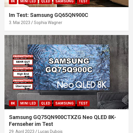
8K
MINI LED
QLED
SAMSUNG
TEST
Im Test: Samsung GQ65QN900C
3. Mai 2023
Sophia Wagner
8K
MINI LED
QLED
SAMSUNG
TEST
Samsung GQ75QN900CTXZG Neo QLED 8K-
Fernseher im Test
29. April 2023
Lucas Dubois