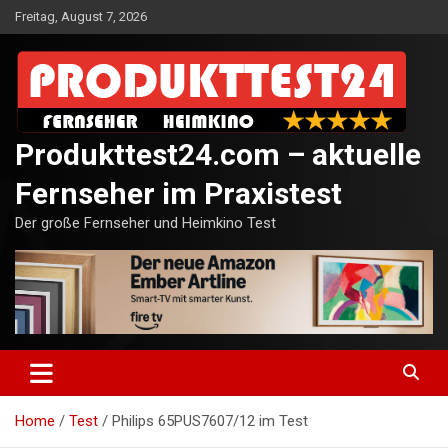
Skip
Freitag, August 7, 2026
to
content
Produkttest24.com – aktuelle
Fernseher im Praxistest
Der große Fernseher und Heimkino Test
Home
Test
Philips 65PUS7607/12 im Test