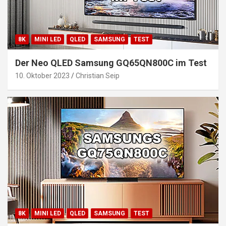
8K
MINI LED
QLED
SAMSUNG
TEST
Der Neo QLED Samsung GQ65QN800C im Test
10. Oktober 2023
Christian Seip
8K
MINI LED
QLED
SAMSUNG
TEST