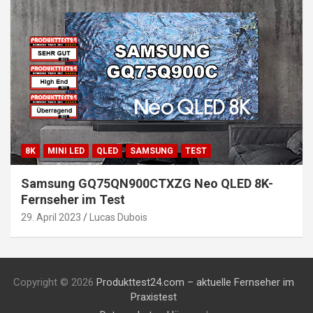
8K
MINI LED
QLED
SAMSUNG
TEST
Samsung GQ75QN900CTXZG Neo QLED 8K-
Fernseher im Test
29. April 2023
Lucas Dubois
Copyright © 2026
Produkttest24.com – aktuelle Fernseher im
Praxistest