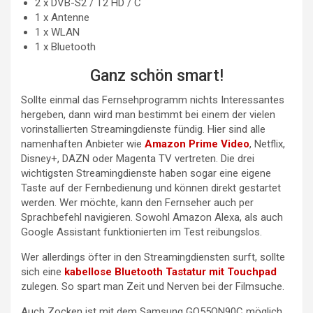
2 x DVB-S2 / T2 HD / C
1 x Antenne
1 x WLAN
1 x Bluetooth
Ganz schön smart!
Sollte einmal das Fernsehprogramm nichts Interessantes
hergeben, dann wird man bestimmt bei einem der vielen
vorinstallierten Streamingdienste fündig. Hier sind alle
namenhaften Anbieter wie
Amazon Prime Video
, Netflix,
Disney+, DAZN oder Magenta TV vertreten. Die drei
wichtigsten Streamingdienste haben sogar eine eigene
Taste auf der Fernbedienung und können direkt gestartet
werden. Wer möchte, kann den Fernseher auch per
Sprachbefehl navigieren. Sowohl Amazon Alexa, als auch
Google Assistant funktionierten im Test reibungslos.
Wer allerdings öfter in den Streamingdiensten surft, sollte
sich eine
kabellose Bluetooth Tastatur mit Touchpad
zulegen. So spart man Zeit und Nerven bei der Filmsuche.
Auch Zocken ist mit dem Samsung GQ55QN90C möglich,