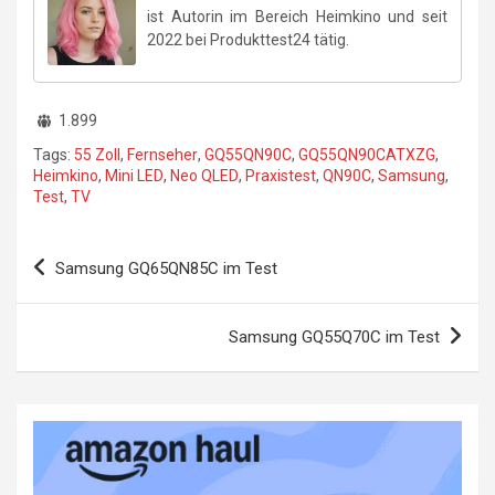
ist Autorin im Bereich Heimkino und seit
2022 bei Produkttest24 tätig.
1.899
Tags:
55 Zoll
,
Fernseher
,
GQ55QN90C
,
GQ55QN90CATXZG
,
Heimkino
,
Mini LED
,
Neo QLED
,
Praxistest
,
QN90C
,
Samsung
,
Test
,
TV
Beitragsnavigation
Samsung GQ65QN85C im Test
Samsung GQ55Q70C im Test