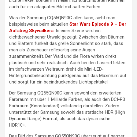
Lichteffekte, sondern in hellen, lichtdurchfluteten Räumen
auch für ein adäquates Bild mit satten Farben.
Was der Samsung GQ55QN90C alles kann, sieht man
beispielsweise beim aktuellen
Star Wars Episode 9 – Der
Aufstieg Skywalkers
. In einer Szene wird ein
dichtbewachsener Urwald gezeigt. Zwischen den Bäumen
und Blättern funkelt das grelle Sonnenlicht so stark, dass
man als Zuschauer reflexartig seine Augen
zusammenkneift. Der Wald und die Flora wirken direkt
plastisch und sehr realistisch. Auch bei den Lasereffekten
im tiefschwarzen Weltraum dreht die Mini-LED-
Hintergrundbeleuchtung punktgenau auf das Maximum auf
und sorgt für ein beeindruckendes Lichtspektakel.
Der Samsung GQ55QN90C kann sowohl den erweiterten
Farbraum mit über 1 Milliarde Farben, als auch den DCI-P3
Farbraum (Kinostandard) vollständig darstellen. Zudem
unterstützt der Samsung sowohl das statische HDR (High
Dynamic Range) Format, als auch das dynamische
HDR10+.
Das Bild des Samsung GQ55QN90C überzeugt auf ganzer