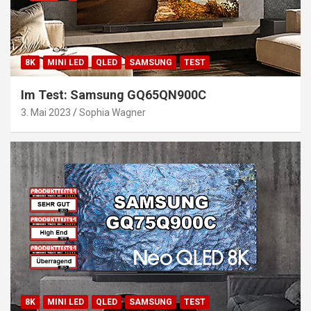
8K
MINI LED
QLED
SAMSUNG
TEST
Im Test: Samsung GQ65QN900C
3. Mai 2023
Sophia Wagner
8K
MINI LED
QLED
SAMSUNG
TEST