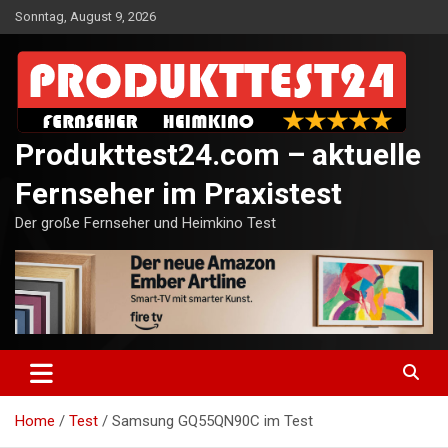
Skip
Sonntag, August 9, 2026
to
content
Produkttest24.com – aktuelle
Fernseher im Praxistest
Der große Fernseher und Heimkino Test
Home
Test
Samsung GQ55QN90C im Test