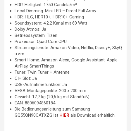
HDR-Helligkeit: 1750 Candela/m²
Local Dimming: Mini LED – Direct Full Array
HDR: HLG, HDR10+, HDR10+ Gaming
Soundsystem: 4.2.2 Kanal mit 60 Watt
Dolby Atmos: Ja
Betriebssystem: Tizen
Prozessor: Quad Core CPU
Streamingdienste: Amazon Video, Netflix, Disney+, SkyQ
u.v.m.
Smart Home: Amazon Alexa, Google Assistant, Apple
AirPlay, SmartThings
Tuner: Twin Tuner + Antenne
CI+ Slot: Ja
USB-Aufnahmefunktion: Ja
VESA-Montagepunkte: 200 x 200 mm
Gewicht: 17,7 kg (20,6 kg mit Standfuß)
EAN: 8806094860184
Die Bedienungsanleitung zum Samsung
GQ55QN90CATXZG ist
HIER
als Download erhältlich.