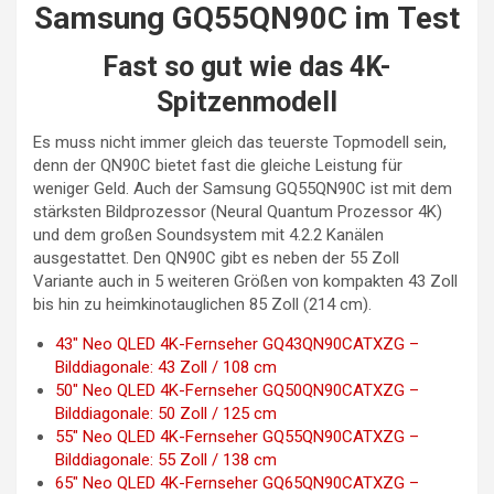
Samsung GQ55QN90C im Test
Fast so gut wie das 4K-
Spitzenmodell
Es muss nicht immer gleich das teuerste Topmodell sein,
denn der QN90C bietet fast die gleiche Leistung für
weniger Geld. Auch der Samsung GQ55QN90C ist mit dem
stärksten Bildprozessor (Neural Quantum Prozessor 4K)
und dem großen Soundsystem mit 4.2.2 Kanälen
ausgestattet. Den QN90C gibt es neben der 55 Zoll
Variante auch in 5 weiteren Größen von kompakten 43 Zoll
bis hin zu heimkinotauglichen 85 Zoll (214 cm).
43″ Neo QLED 4K-Fernseher GQ43QN90CATXZG –
Bilddiagonale: 43 Zoll / 108 cm
50″ Neo QLED 4K-Fernseher GQ50QN90CATXZG –
Bilddiagonale: 50 Zoll / 125 cm
55″ Neo QLED 4K-Fernseher GQ55QN90CATXZG –
Bilddiagonale: 55 Zoll / 138 cm
65″ Neo QLED 4K-Fernseher GQ65QN90CATXZG –