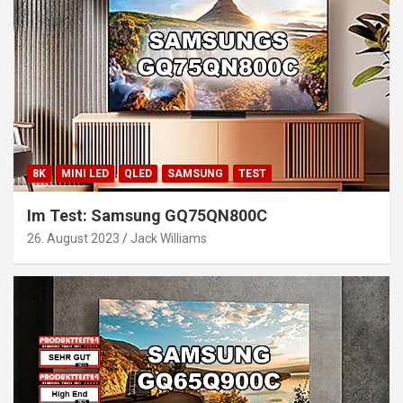
8K
MINI LED
QLED
SAMSUNG
TEST
Im Test: Samsung GQ75QN800C
26. August 2023
Jack Williams