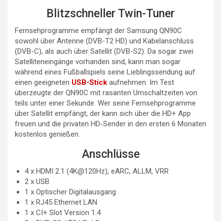
Blitzschneller Twin-Tuner
Fernsehprogramme empfängt der Samsung QN90C
sowohl über Antenne (DVB-T2 HD) und Kabelanschluss
(DVB-C), als auch über Satellit (DVB-S2). Da sogar zwei
Satelliteneingänge vorhanden sind, kann man sogar
während eines Fußballspiels seine Lieblingssendung auf
einen geeigneten
USB-Stick
aufnehmen. Im Test
überzeugte der QN90C mit rasanten Umschaltzeiten von
teils unter einer Sekunde. Wer seine Fernsehprogramme
über Satellit empfängt, der kann sich über die HD+ App
freuen und die privaten HD-Sender in den ersten 6 Monaten
kostenlos genießen.
Anschlüsse
4 x HDMI 2.1 (4K@120Hz), eARC, ALLM, VRR
2 x USB
1 x Optischer Digitalausgang
1 x RJ45 Ethernet LAN
1 x CI+ Slot Version 1.4