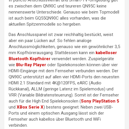
In puncto Anschlussvielfalt und Smart-TV-Umgebung gibt
es zwischen dem QN90C und teureren QN95C keine
nennenswerte Unterschiede. Genauso wie beim Topmodell
ist auch beim GQ55QN90C alles vorhanden, was die
aktuellen Spitzenmodelle so hergeben.
Das Anschlusspanel ist zwar reichhaltig bestückt, weist
aber ein paar Lücken auf. So fehlen analoge
Anschlussmöglichkeiten, genauso wie ein gewöhnlicher 3,5
mm Kopfhörerausgang. Stattdessen kann ein
kabelloser
Bluetooth Kopfhörer
verwendet werden. Zuspielgeräte
wie
Blu-Ray Player
oder Spielekonsolen können über vier
HDMI-Eingänge mit dem Fernseher verbunden werden. Der
QN90C unterstützt auf allen vier HDMI-Ports den neuesten
HDMI 2.1 Standard mit 4K@120FPS, eARC (Audio
Rückkanal), ALLM (geringe Latenz im Spielemodus) und
VRR (Variable Bildratensteuerung). Somit ist der Fernseher
auch für die High End Spielekonsolen (
Sony PlayStation 5
und
XBox Serie X
) bestens geeignet. Neben zwei USB-
Ports und einem optischen Ausgang lässt sich der
Fernseher auch kabellos über Bluetooth und WiFi
verbinden.