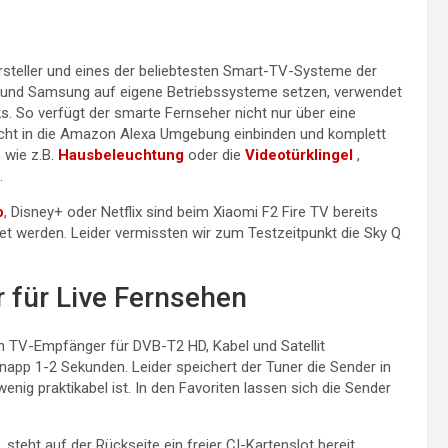
steller und eines der beliebtesten Smart-TV-Systeme der
G und Samsung auf eigene Betriebssysteme setzen, verwendet
. So verfügt der smarte Fernseher nicht nur über eine
eicht in die Amazon Alexa Umgebung einbinden und komplett
 wie z.B.
Hausbeleuchtung
oder die
Videotürklingel
,
.
o
, Disney+ oder Netflix sind beim Xiaomi F2 Fire TV bereits
tet werden. Leider vermissten wir zum Testzeitpunkt die Sky Q
 für Live Fernsehen
n TV-Empfänger für DVB-T2 HD, Kabel und Satellit
napp 1-2 Sekunden. Leider speichert der Tuner die Sender in
nig praktikabel ist. In den Favoriten lassen sich die Sender
, steht auf der Rückseite ein freier CI-Kartenslot bereit.