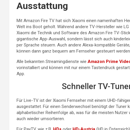
Ausstattung
Mit Amazon Fire TV hat sich Xiaomi einen namenhaften Her
Welt ins Boot geholt. Während andere TV-Hersteller wie L
Xiaomi die Technik und Software des Amazon Fire TV-Sticks
gigantische App-Auswahl, sondern lässt sich auch kinderl
per Sprache steuern. Auch andere Alexa-kompatible Geräte,
können dann ganz bequem am Fernseher gesteuert werden
Alle bekannten Streamingdienste wie
Amazon Prime Vide
vorinstalliert und können mit nur einem Tastendruck gestar
App.
Schneller TV-Tuner
Für Live-TV ist der Xiaomi Fernseher mit einem UHD-fähige
ausgestattet. Für einen Senderwechsel benötigt der Tuner k
alphabetischer Reihenfolge ab, was für die meisten Nutzer we
auch wieder umsortieren.
Für PayTV, wie z.B.
HD+
oder
HD-Austria
(HD in Österreich)