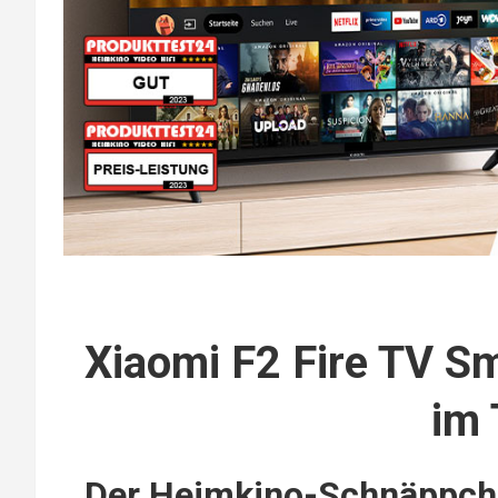
Xiaomi F2 Fire TV S
im 
Der Heimkino-Schnäppch