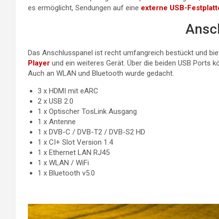
es ermöglicht, Sendungen auf eine
externe USB-Festplatt
Ansc
Das Anschlusspanel ist recht umfangreich bestückt und biet
Player
und ein weiteres Gerät. Über die beiden USB Ports 
Auch an WLAN und Bluetooth wurde gedacht.
3 x HDMI mit eARC
2 x USB 2.0
1 x Optischer TosLink Ausgang
1 x Antenne
1 x DVB-C / DVB-T2 / DVB-S2 HD
1 x CI+ Slot Version 1.4
1 x Ethernet LAN RJ45
1 x WLAN / WiFi
1 x Bluetooth v5.0