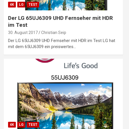
4K
LG
TEST
Der LG 65UJ6309 UHD Fernseher mit HDR
im Test
30. August 2017
Christian Seip
Der LG 65UJ6309 UHD Fernseher mit HDR im Test LG hat
mit dem 65UJ6309 ein preiswertes…
4K
LG
TEST