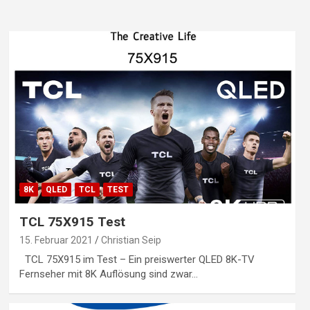
8K
QLED
TCL
TEST
TCL 75X915 Test
15. Februar 2021
Christian Seip
TCL 75X915 im Test – Ein preiswerter QLED 8K-TV
Fernseher mit 8K Auflösung sind zwar…