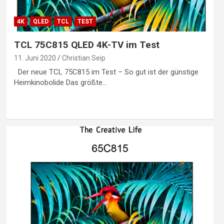
4K
QLED
TCL
TEST
TCL 75C815 QLED 4K-TV im Test
11. Juni 2020
Christian Seip
Der neue TCL 75C815 im Test – So gut ist der günstige
Heimkinobolide Das größte…