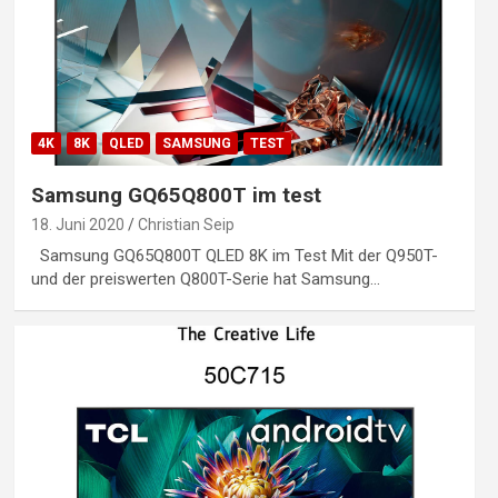
4K
8K
QLED
SAMSUNG
TEST
Samsung GQ65Q800T im test
18. Juni 2020
Christian Seip
Samsung GQ65Q800T QLED 8K im Test Mit der Q950T-
und der preiswerten Q800T-Serie hat Samsung…