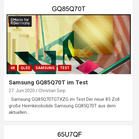
4K
QLED
SAMSUNG
TEST
Samsung GQ85Q70T im Test
27. Juni 2020
Christian Seip
Samsung GQ85Q70TGTXZG im Test Der neue 85 Zoll
große Heimkinobolide Samsung GQ85Q70T aus dem
aktuellen…