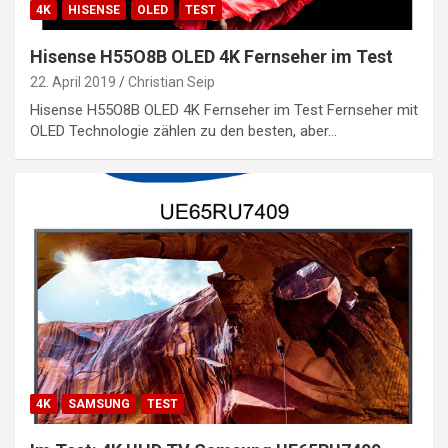
4K
HISENSE
OLED
TEST
Hisense H55O8B OLED 4K Fernseher im Test
22. April 2019
Christian Seip
Hisense H55O8B OLED 4K Fernseher im Test Fernseher mit
OLED Technologie zählen zu den besten, aber…
4K
SAMSUNG
TEST